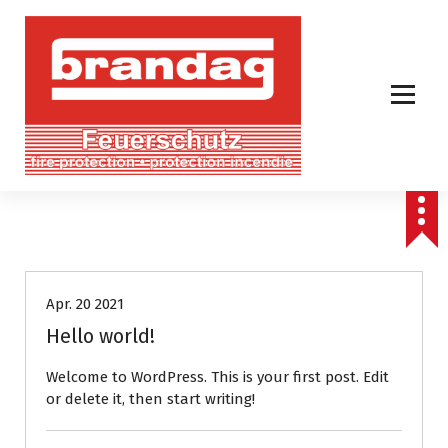
Z
u
m
I
n
h
a
l
t
s
p
Uncategorized
r
i
n
Apr. 20 2021
g
Hello world!
e
n
Welcome to WordPress. This is your first post. Edit
or delete it, then start writing!